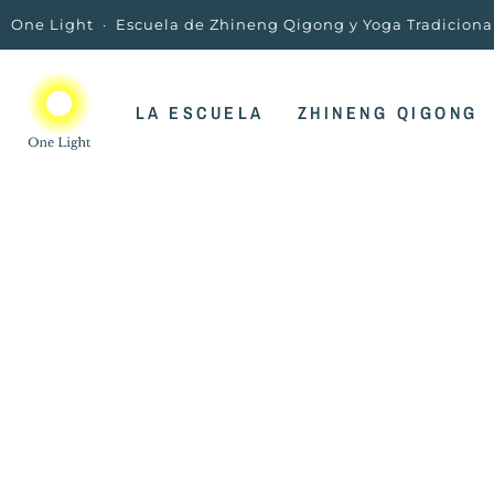
One Light · Escuela de Zhineng Qigong y Yoga Tradiciona
Saltar
al
LA ESCUELA
ZHINENG QIGONG
contenido